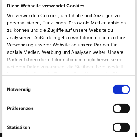
Diese Webseite verwendet Cookies
Inhaber: Abdye Trupi
Wir verwenden Cookies, um Inhalte und Anzeigen zu
personalisieren, Funktionen für soziale Medien anbieten
zu können und die Zugriffe auf unsere Website zu
Die Europäische Kommission stellt eine Plattform für die
analysieren. Außerdem geben wir Informationen zu Ihrer
außergerichtliche Online-Streitbeilegung (OS-Plattform) bereit, die
Verwendung unserer Website an unsere Partner für
unter
https://www.ec.europa.eu/consumers/odr
aufrufbar ist. Wir
soziale Medien, Werbung und Analysen weiter. Unsere
sind weder verpflichtet noch bereit, an dem
Partner führen diese Informationen möglicherweise mit
Streitschlichtungsverfahren teilzunehmen.
weiteren Daten zusammen, die Sie ihnen bereitgestellt
haben oder die sie im Rahmen Ihrer Nutzung der Dienste
gesammelt haben.
Einwilligungsauswahl
Notwendig
Diese Webseite ist ein Produkt von
kpage.de
Präferenzen
Statistiken