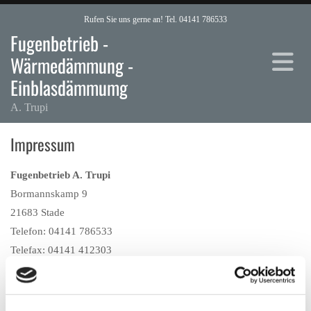
Zum Inhalt springen
Rufen Sie uns gerne an! Tel.
04141 786533
Fugenbetrieb -
Wärmedämmung -
Einblasdämmumg
A. Trupi
Impressum
Fugenbetrieb A. Trupi
Bormannskamp 9
21683 Stade
Telefon:
04141 786533
Telefax: 04141 412303
E-Mail:
tru.pi@hotmail.de